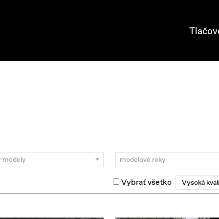
Tlačov
y modely
modelové roky
Vybrať všetko