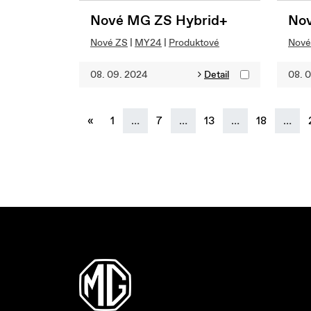
Nové MG ZS Hybrid+
Nov
Nové ZS
|
MY24
|
Produktové
Nové
08. 09. 2024
Detail
08. 
previous
«
1
…
7
…
13
…
18
…