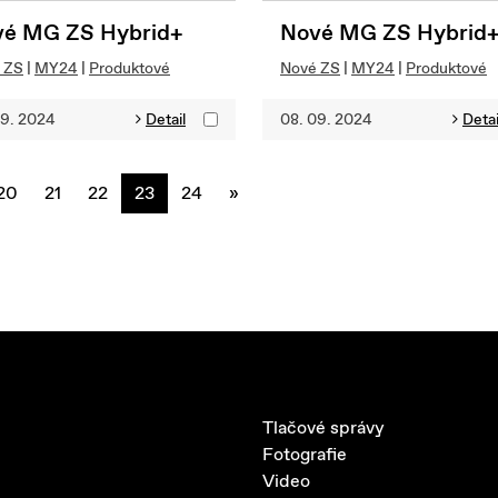
é MG ZS Hybrid+
Nové MG ZS Hybrid
 ZS
|
MY24
|
Produktové
Nové ZS
|
MY24
|
Produktové
09. 2024
Detail
08. 09. 2024
Detai
next
20
21
22
23
24
»
Tlačové správy
Fotografie
Video