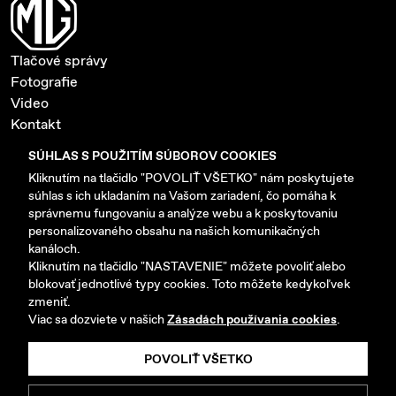
Tlačové správy
Fotografie
Video
Kontakt
Ochrana súkromia a cookies
SÚHLAS S POUŽITÍM SÚBOROV COOKIES
Nastavenie cookies
Kliknutím na tlačidlo "POVOLIŤ VŠETKO" nám poskytujete
súhlas s ich ukladaním na Vašom zariadení, čo pomáha k
www.mgmotor-slovakia.sk
správnemu fungovaniu a analýze webu a k poskytovaniu
personalizovaného obsahu na našich komunikačných
kanáloch.
Kliknutím na tlačidlo "NASTAVENIE" môžete povoliť alebo
blokovať jednotlivé typy cookies. Toto môžete kedykoľvek
zmeniť.
Copyright © 2026 AB MOTORS SK s.r.o. Všetky práva
Viac sa dozviete v našich
Zásadách používania cookies
.
vyhradené.
POVOLIŤ VŠETKO
Vyrobilo
Picabo.cz, a.s.