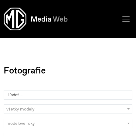
Fotografie
všetky modely
modelové roky