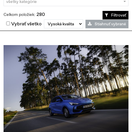
všetky kategórie
280
Celkom položiek:
Filtrovať
Vybrať všetko
Stiahnuť vybrané