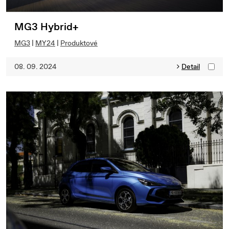
MG3 Hybrid+
MG3
|
MY24
|
Produktové
08. 09. 2024
Detail