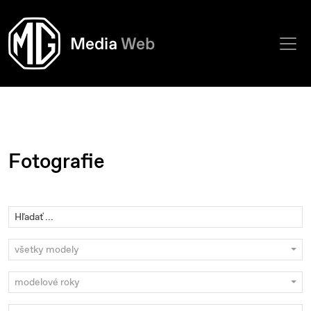
Fotografie
všetky modely
modelové roky