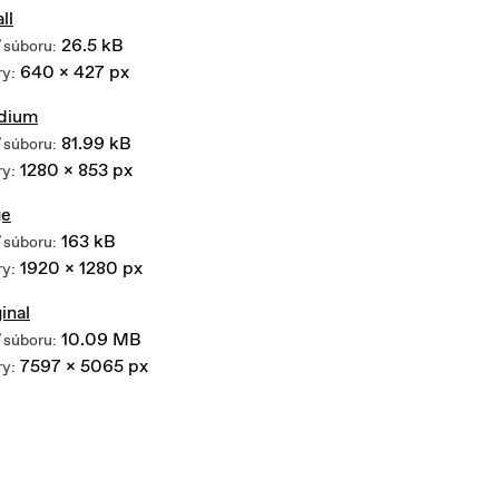
ll
26.5 kB
 súboru:
640 x 427 px
y:
dium
81.99 kB
 súboru:
1280 x 853 px
y:
ge
163 kB
 súboru:
1920 x 1280 px
y:
ginal
10.09 MB
 súboru:
7597 x 5065 px
y: