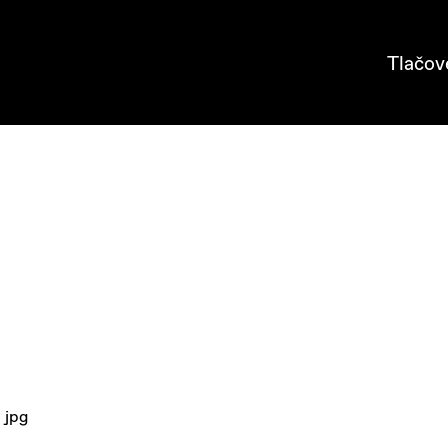
Tlačov
jpg
: