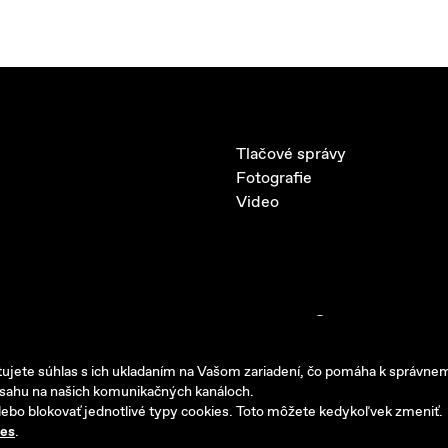
Tlačové správy
Fotografie
Video
Copyright © 2026 AB MOTORS
Vyrobilo
Picabo.cz, a.s.
jete súhlas s ich ukladaním na Vašom zariadení, čo pomáha k správne
bsahu na našich komunikačných kanáloch.
lebo blokovať jednotlivé typy cookies. Toto môžete kedykoľvek zmeniť.
ies
.