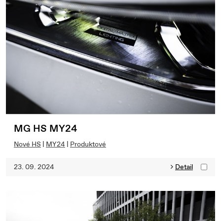
MG HS MY24
Nové HS
|
MY24
|
Produktové
23. 09. 2024
Detail