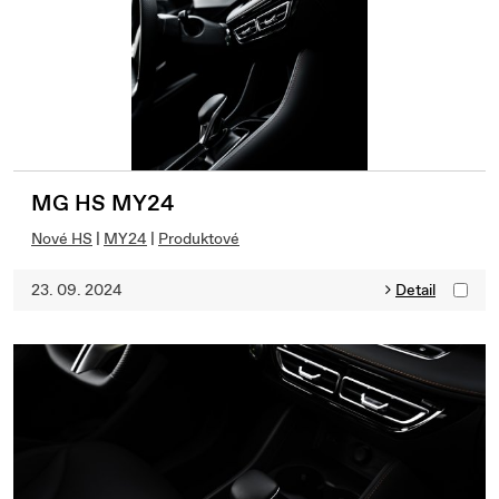
MG HS MY24
Nové HS
|
MY24
|
Produktové
23. 09. 2024
Detail