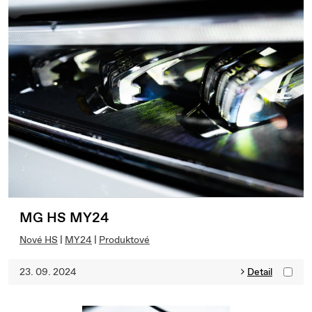
MG HS MY24
Nové HS
|
MY24
|
Produktové
23. 09. 2024
Detail