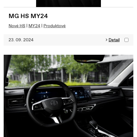
MG HS MY24
Nové HS
|
MY24
|
Produktové
23. 09. 2024
Detail