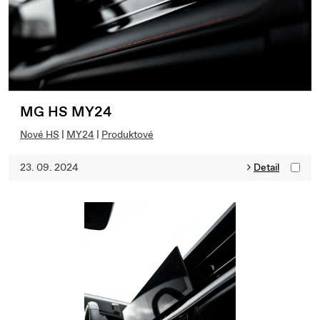
MG HS MY24
Nové HS
|
MY24
|
Produktové
23. 09. 2024
Detail