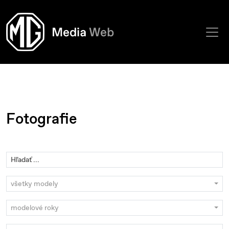
Fotografie
všetky modely
modelové roky