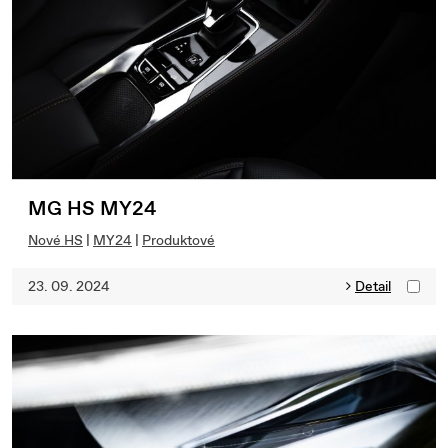
MG HS MY24
Nové HS
|
MY24
|
Produktové
23. 09. 2024
Detail