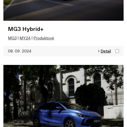
MG3 Hybrid+
MG3
|
MY24
|
Produktové
08. 09. 2024
Detail