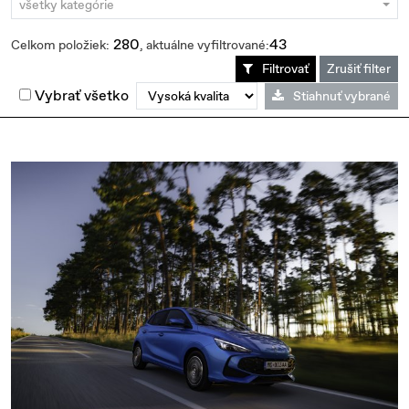
všetky kategórie
280
43
Celkom položiek:
, aktuálne vyfiltrované:
Filtrovať
Zrušiť filter
Vybrať všetko
Stiahnuť vybrané