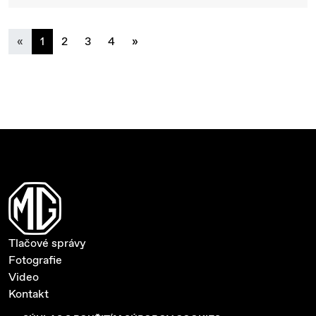
previous
next
«
1
2
3
4
»
Tlačové správy
Fotografie
Video
Kontakt
Ochrana súkromia a cookies