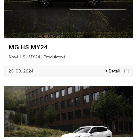
MG HS MY24
Nové HS
|
MY24
|
Produktové
23. 09. 2024
Detail