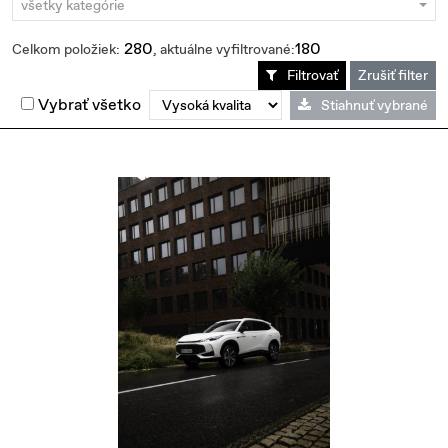
všetky kategórie
280
180
Celkom položiek:
, aktuálne vyfiltrované:
Filtrovať
Zrušiť filter
Vybrať všetko
Stiahnuť vybrané