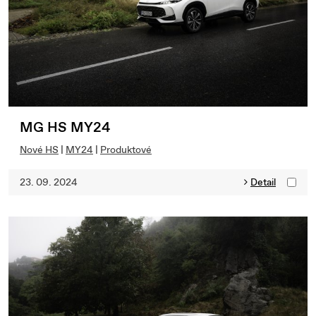
MG HS MY24
Nové HS
|
MY24
|
Produktové
23. 09. 2024
Detail