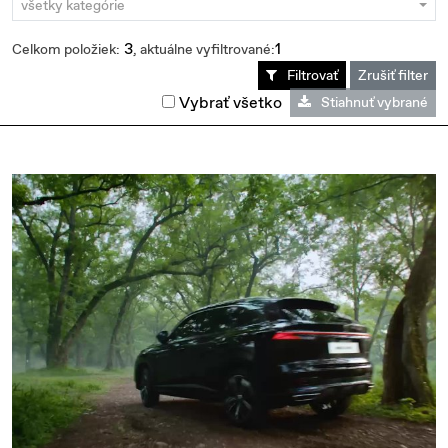
všetky kategórie
3
1
Celkom položiek:
, aktuálne vyfiltrované:
Filtrovať
Zrušiť filter
Vybrať všetko
Stiahnuť vybrané