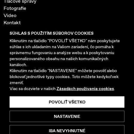
Tlačové správy
Fotografie
Video
Kontakt
Ochrana súkromia a cookies
SÚHLAS S POUŽITÍM SÚBOROV COOKIES
Nastavenie cookies
Kliknutím na tlačidlo "POVOLIŤ VŠETKO" nám poskytujete
súhlas s ich ukladaním na Vašom zariadení, čo pomáha k
www.mgmotor-slovakia.sk
správnemu fungovaniu a analýze webu a k poskytovaniu
personalizovaného obsahu na našich komunikačných
kanáloch.
Kliknutím na tlačidlo "NASTAVENIE" môžete povoliť alebo
blokovať jednotlivé typy cookies. Toto môžete kedykoľvek
zmeniť.
Copyright © 2026 AB MOTORS SK s.r.o. Všetky práva
Viac sa dozviete v našich
Zásadách používania cookies
.
vyhradené.
POVOLIŤ VŠETKO
Vyrobilo
Picabo.cz, a.s.
NASTAVENIE
IBA NEVYHNUTNÉ