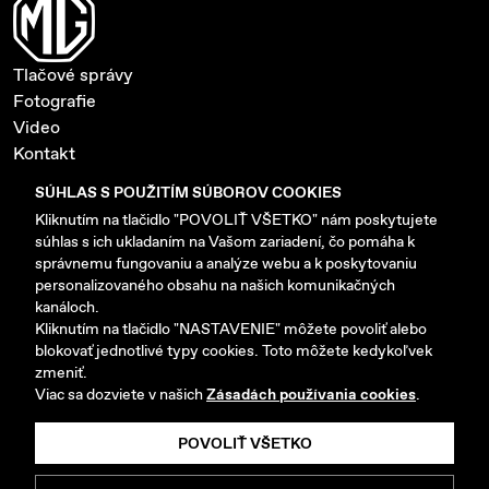
Tlačové správy
Fotografie
Video
Kontakt
Ochrana súkromia a cookies
SÚHLAS S POUŽITÍM SÚBOROV COOKIES
Nastavenie cookies
Kliknutím na tlačidlo "POVOLIŤ VŠETKO" nám poskytujete
súhlas s ich ukladaním na Vašom zariadení, čo pomáha k
www.mgmotor-slovakia.sk
správnemu fungovaniu a analýze webu a k poskytovaniu
personalizovaného obsahu na našich komunikačných
kanáloch.
Kliknutím na tlačidlo "NASTAVENIE" môžete povoliť alebo
blokovať jednotlivé typy cookies. Toto môžete kedykoľvek
zmeniť.
Copyright © 2026 AB MOTORS SK s.r.o. Všetky práva
Viac sa dozviete v našich
Zásadách používania cookies
.
vyhradené.
POVOLIŤ VŠETKO
Vyrobilo
Picabo.cz, a.s.