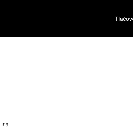
Tlačov
jpg
: