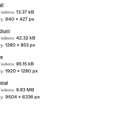
ll
13.37 kB
 súboru:
640 x 427 px
y:
dium
42.32 kB
 súboru:
1280 x 853 px
y:
ge
85.15 kB
 súboru:
1920 x 1280 px
y:
ginal
8.83 MB
 súboru:
9504 x 6336 px
y: