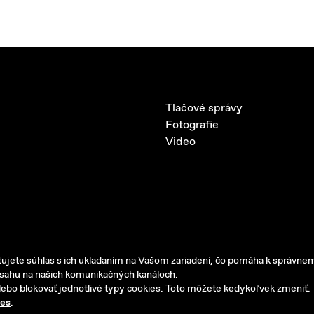
Tlačové správy
Fotografie
Video
Copyright © 2026 AB MOTORS
Vyrobilo
Picabo.cz, a.s.
jete súhlas s ich ukladaním na Vašom zariadení, čo pomáha k správne
bsahu na našich komunikačných kanáloch.
lebo blokovať jednotlivé typy cookies. Toto môžete kedykoľvek zmeniť.
ies
.