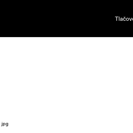
Tlačov
jpg
: