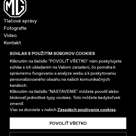
Tlačové správy
Fotografie
Video
Kontakt
Ochrana súkromia a cookies
SÚHLAS S POUŽITÍM SÚBOROV COOKIES
Nastavenie cookies
Kliknutím na tlačidlo "POVOLIŤ VŠETKO" nám poskytujete
súhlas s ich ukladaním na Vašom zariadení, čo pomáha k
www.mgmotor-slovakia.sk
správnemu fungovaniu a analýze webu a k poskytovaniu
personalizovaného obsahu na našich komunikačných
kanáloch.
Kliknutím na tlačidlo "NASTAVENIE" môžete povoliť alebo
blokovať jednotlivé typy cookies. Toto môžete kedykoľvek
zmeniť.
Copyright © 2026 AB MOTORS SK s.r.o. Všetky práva
Viac sa dozviete v našich
Zásadách používania cookies
.
vyhradené.
POVOLIŤ VŠETKO
Vyrobilo
Picabo.cz, a.s.