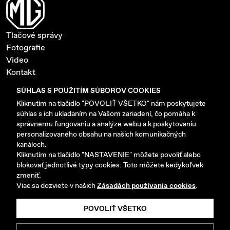
Tlačové správy
Fotografie
Video
Kontakt
Ochrana súkromia a cookies
SÚHLAS S POUŽITÍM SÚBOROV COOKIES
Nastavenie cookies
Kliknutím na tlačidlo "POVOLIŤ VŠETKO" nám poskytujete
súhlas s ich ukladaním na Vašom zariadení, čo pomáha k
www.mgmotor-slovakia.sk
správnemu fungovaniu a analýze webu a k poskytovaniu
personalizovaného obsahu na našich komunikačných
kanáloch.
Kliknutím na tlačidlo "NASTAVENIE" môžete povoliť alebo
blokovať jednotlivé typy cookies. Toto môžete kedykoľvek
zmeniť.
Copyright © 2026 AB MOTORS SK s.r.o. Všetky práva
Viac sa dozviete v našich
Zásadách používania cookies
.
vyhradené.
POVOLIŤ VŠETKO
Vyrobilo
Picabo.cz, a.s.