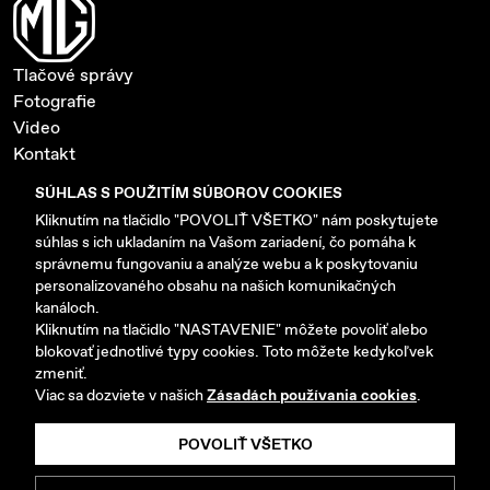
Tlačové správy
Fotografie
Video
Kontakt
Ochrana súkromia a cookies
SÚHLAS S POUŽITÍM SÚBOROV COOKIES
Nastavenie cookies
Kliknutím na tlačidlo "POVOLIŤ VŠETKO" nám poskytujete
súhlas s ich ukladaním na Vašom zariadení, čo pomáha k
www.mgmotor-slovakia.sk
správnemu fungovaniu a analýze webu a k poskytovaniu
personalizovaného obsahu na našich komunikačných
kanáloch.
Kliknutím na tlačidlo "NASTAVENIE" môžete povoliť alebo
blokovať jednotlivé typy cookies. Toto môžete kedykoľvek
zmeniť.
Copyright © 2026 AB MOTORS SK s.r.o. Všetky práva
Viac sa dozviete v našich
Zásadách používania cookies
.
vyhradené.
POVOLIŤ VŠETKO
Vyrobilo
Picabo.cz, a.s.