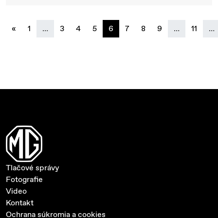
previous
«
1
…
3
4
5
6
7
8
9
…
11
…
Tlačové správy
Fotografie
Video
Kontakt
Ochrana súkromia a cookies