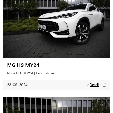
MG HS MY24
Nové HS
|
MY24
|
Produktové
23. 09. 2024
Detail