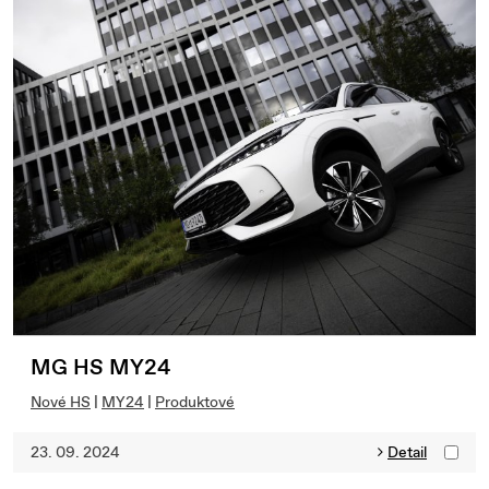
MG HS MY24
Nové HS
|
MY24
|
Produktové
23. 09. 2024
Detail