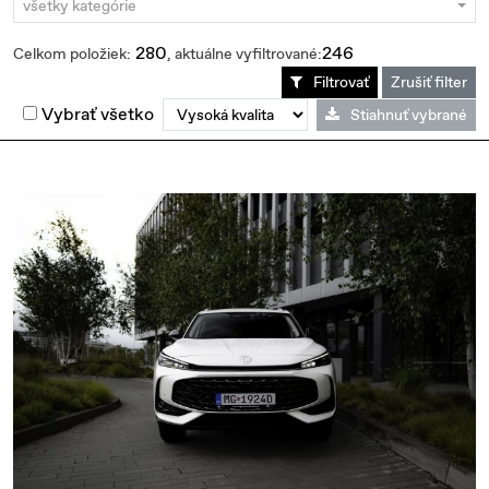
všetky kategórie
280
246
Celkom položiek:
, aktuálne vyfiltrované:
Filtrovať
Zrušiť filter
Vybrať všetko
Stiahnuť vybrané