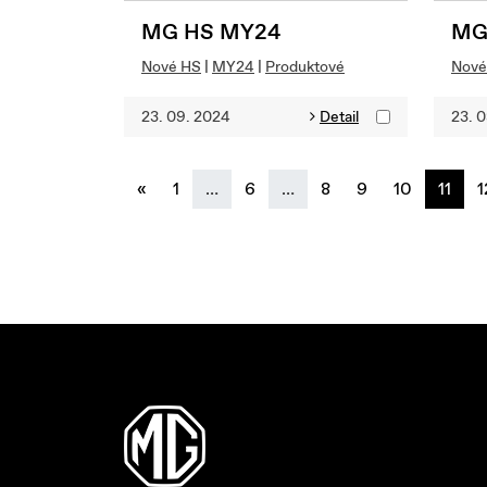
MG HS MY24
MG
Nové HS
|
MY24
|
Produktové
Nové
23. 09. 2024
Detail
23. 
previous
«
1
…
6
…
8
9
10
11
1