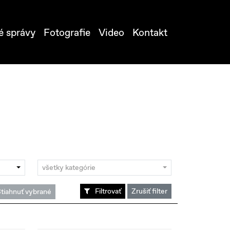
é správy
Fotografie
Video
Kontakt
všetky kategórie
Filtrovať
Zrušiť filter
tiahnuť vybrané