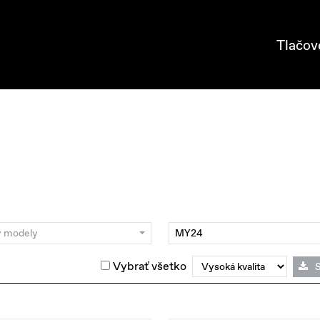
Tlačov
y modely
MY24
Vybrať všetko
S