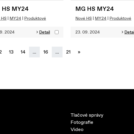
 HS MY24
MG HS MY24
 HS
|
MY24
|
Produktové
Nové HS
|
MY24
|
Produktové
09. 2024
Detail
23. 09. 2024
Detai
next
2
13
14
…
16
…
21
»
Tlačové správy
Fotografie
Video